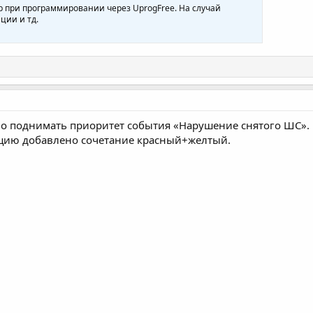
 при программировании через UprogFree. На случай
ции и тд.
но поднимать приоритет события «Нарушение снятого ШС».
ацию добавлено сочетание красный+желтый.