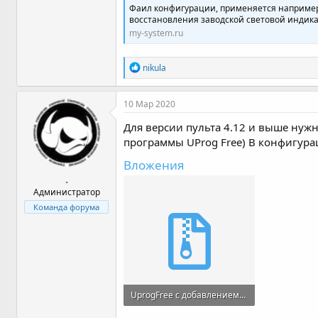
Фаил конфигурации, применяется например
восстановления заводской световой индика
my-system.ru
Р
nikula
е
а
к
10 Мар 2020
ц
и
Для версии пульта 4.12 и выше нуж
и
программы UProg Free) В конфигур
:
Вложения
.
Администратор
Команда форума
UprogFree с добавлением нарушения снятого входа (крас+желт) доработан.zip
913 байт · Просмотры: 0