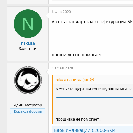
е
а
к
6 Фев 2020
ц
N
и
А есть стандартная конфигурация БКИ
и
:
nikula
Залетный
прошивка не помогает...
10 Фев 2020
nikula написал(а):
А есть стандартная конфигурация БКИ верс
.
Администратор
Команда форума
прошивка не помогает...
Блок индикации С2000-БКИ