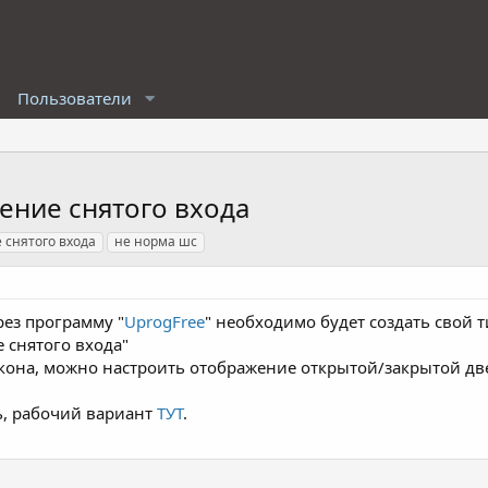
Пользователи
ение снятого входа
 снятого входа
не норма шс
ез программу "
UprogFree
" необходимо будет создать свой 
 снятого входа"
кона, можно настроить отображение открытой/закрытой дв
ть, рабочий вариант
ТУТ
.