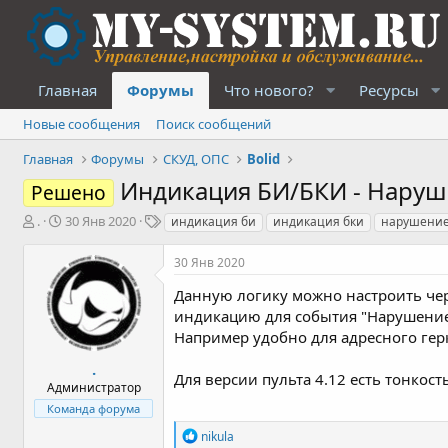
Главная
Форумы
Что нового?
Ресурсы
Новые сообщения
Поиск сообщений
Главная
Форумы
СКУД, ОПС
Bolid
Индикация БИ/БКИ - Наруш
Решено
А
Д
Т
.
30 Янв 2020
индикация би
индикация бки
нарушение
в
а
е
т
т
г
30 Янв 2020
о
а
и
р
н
Данную логику можно настроить чер
т
а
индикацию для события "Нарушение
е
ч
Например удобно для адресного гер
м
а
ы
л
.
Для версии пульта 4.12 есть тонкос
а
Администратор
Команда форума
Р
nikula