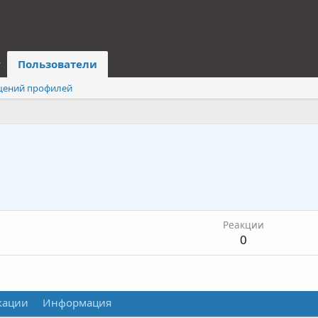
Пользователи
щений профилей
Реакции
0
кации
Информация