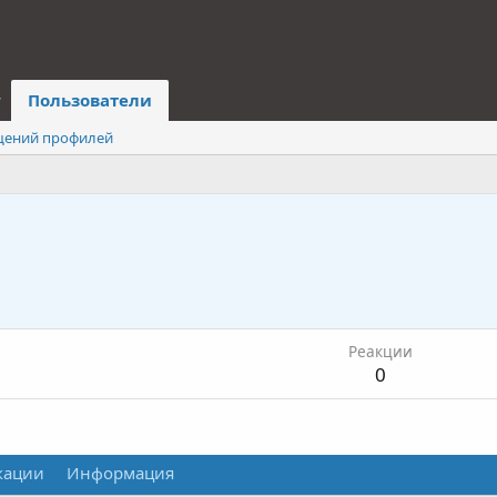
Пользователи
щений профилей
Реакции
0
кации
Информация