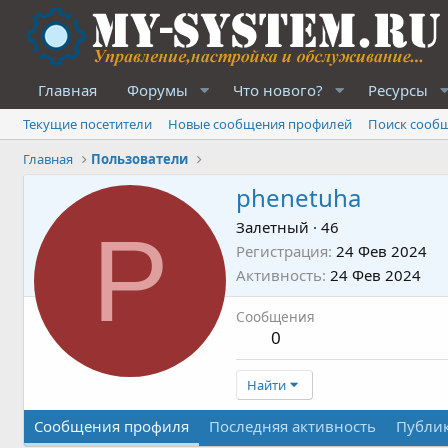
Главная
Форумы
Что нового?
Ресурсы
Текущие посетители
Новые сообщения профилей
Поиск сооб
Главная
Пользователи
phenetuha
P
Залетный
·
46
Регистрация
24 Фев 2024
Активность
24 Фев 2024
Сообщения
0
Найти
Сообщения профиля
Последняя активность
Публи