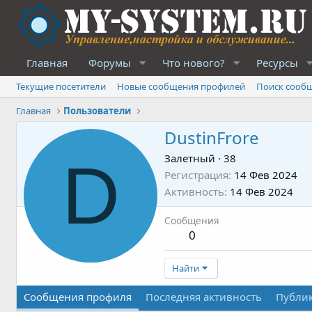
Главная
Форумы
Что нового?
Ресурсы
Текущие посетители
Новые сообщения профилей
Поиск сооб
Главная
Пользователи
DustinFrore
D
Залетный
·
38
Регистрация
14 Фев 2024
Активность
14 Фев 2024
Сообщения
0
Найти
Сообщения профиля
Последняя активность
Публи