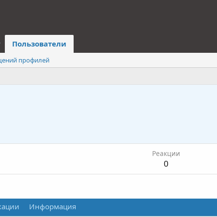
Пользователи
щений профилей
Реакции
0
кации
Информация