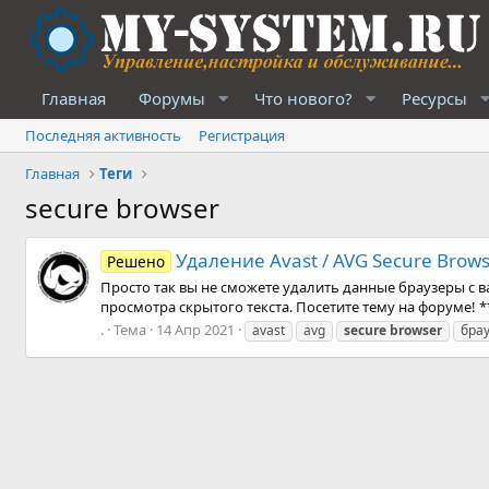
Главная
Форумы
Что нового?
Ресурсы
Последняя активность
Регистрация
Главная
Теги
secure browser
Удаление Avast / AVG Secure Brow
Решено
Просто так вы не сможете удалить данные браузеры с в
просмотра скрытого текста. Посетите тему на форуме! **
.
Тема
14 Апр 2021
avast
avg
secure
browser
бра