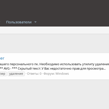
Пользователи
ser
ашего персонального пк. Необходимо использовать утилиту удаления. A
* AVG - *** Скрытый текст: У Вас недостаточно прав для просмотра...
Ответы: 0
Форум:
Windows
узер
удаление