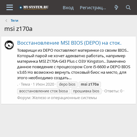
Вход
Регистрация
Теги
msi z170a
Восстановление MSI BIOS (DEPO) на сток.
Товарищи из DEPO поставляют материнки со своим BIOS..
Который парой не хочет адекватно работать, например
материнка MSI Z170A-G43 Plus с ОЗУ Kingston.. Замечено
данное поведение с процессором Core i5-6600 и DEPO BIOS
v3.65 Но возможно вернуть стоковый биос на место, для
этого необходимо создать...
.
Тема
1 Июн 2020
depo bios
msi
z170a
Ответы: 0
восстановление сток biosa
прошивка bios
Форум:
Железо и операционные системы