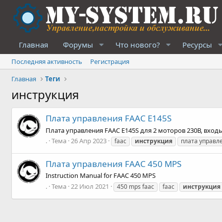
Главная
Форумы
Что нового?
Ресурсы
Последняя активность
Регистрация
Главная
Теги
инструкция
Плата управления FAAC Е145S
Плата управления FAAC Е145S для 2 моторов 230В, входы
.
Тема
26 Апр 2023
faac
инструкция
плата управл
Плата управления FAAC 450 MPS
Instruction Manual for FAAC 450 MPS
.
Тема
22 Июл 2021
450 mps faac
faac
инструкция