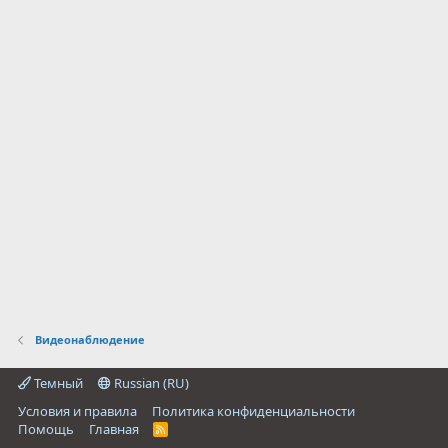
в
ё
з
д
Видеонаблюдение
Темный
Russian (RU)
Условия и правила
Политика конфиденциальности
Помощь
Главная
R
S