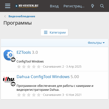
Вход
Регистрация
Видеонаблюдение
Программы
Категории
Фильтры
EZTools
3.0
.
ConfigTool Windows
0
Скачивания
2
3 Апр 2025
,
0
Dahua ConfigTool Windows
5.00
0
з
.
в
Программное обеспечение для работы с камерами и
ё
видеорегистраторами Dahua.
з
д
0
Скачивания
3
6 Ноя 2021
,
0
0
з