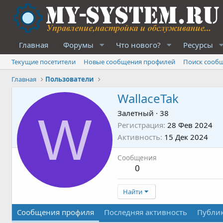
Главная
Форумы
Что нового?
Ресурсы
Текущие посетители
Новые сообщения профилей
Поиск сооб
Главная
Пользователи
WallaceTak
W
Залетный
·
38
Регистрация
28 Фев 2024
Активность
15 Дек 2024
Сообщения
0
Найти
Сообщения профиля
Последняя активность
Публи