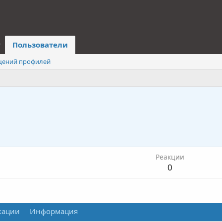
Пользователи
щений профилей
Реакции
0
кации
Информация