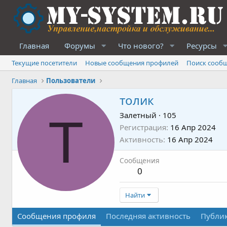
Главная
Форумы
Что нового?
Ресурсы
Текущие посетители
Новые сообщения профилей
Поиск сооб
Главная
Пользователи
толик
Т
Залетный
·
105
Регистрация
16 Апр 2024
Активность
16 Апр 2024
Сообщения
0
Найти
Сообщения профиля
Последняя активность
Публи