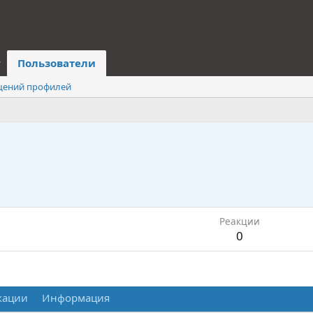
Пользователи
щений профилей
Реакции
0
кации
Информация