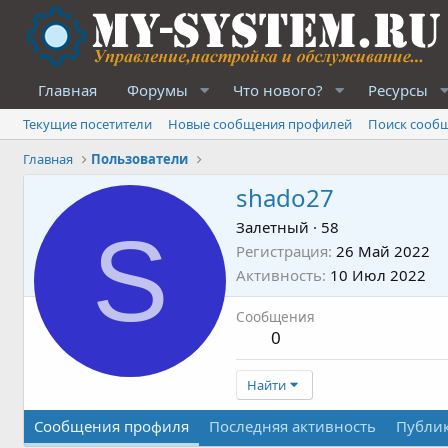
Главная
Форумы
Что нового?
Ресурсы
Текущие посетители
Новые сообщения профилей
Поиск сооб
Главная
Пользователи
shado27
S
Залетный
·
58
Регистрация
26 Май 2022
Активность
10 Июл 2022
Сообщения
0
Найти
Сообщения профиля
Последняя активность
Публи