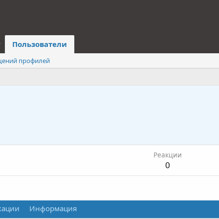
Пользователи
щений профилей
Реакции
0
кации
Информация